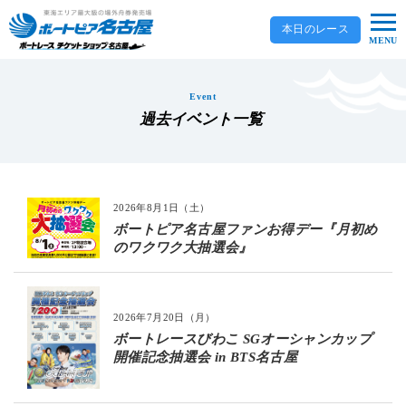
本日のレース
MENU
Event
過去イベント一覧
2026年8月1日（土）
ボートピア名古屋ファンお得デー『月初め
のワクワク大抽選会』
2026年7月20日（月）
ボートレースびわこ SGオーシャンカップ
開催記念抽選会 in BTS名古屋